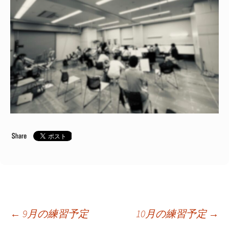
投
←
9月の練習予定
10月の練習予定
→