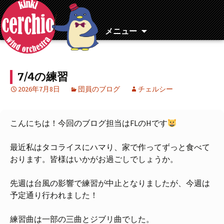
コ
ン
テ
メニュー
ン
ツ
へ
7/4の練習
移
動
2026年7月8日
団員のブログ
チェルシー
こんにちは！今回のブログ担当はFLのHです
最近私はタコライスにハマり、家で作ってずっと食べて
おります。皆様はいかがお過ごしでしょうか。
先週は台風の影響で練習が中止となりましたが、今週は
予定通り行われました！
練習曲は一部の三曲とジブリ曲でした。