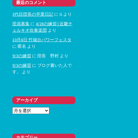
最近のコメント
3代目団長の卒業日記
に
G
より
団員募集
に
4/28の練習 | 近畿チ
ェルキオ吹奏楽団
より
10月8日 竹城台パワーフェスタ
に
匿名
より
9/3の練習
に
団長 野村
より
9/3の練習
に
ブログ書いた人で
す。
より
アーカイブ
ア
ー
カ
イ
ブ
カテゴリー