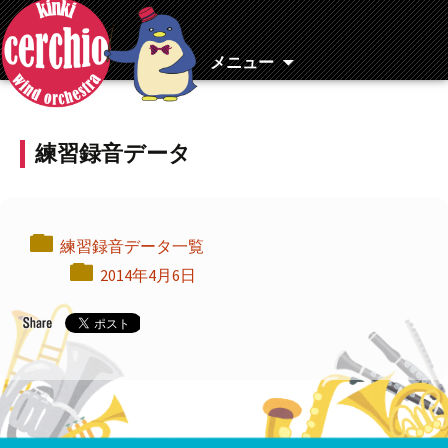
コ
ン
テ
メニュー
ン
ツ
へ
練習録音データ
移
動
練習録音データ一覧
2014年4月6日