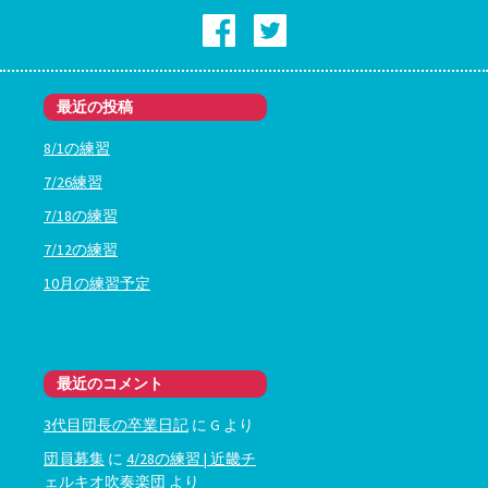
最近の投稿
8/1の練習
7/26練習
7/18の練習
7/12の練習
10月の練習予定
最近のコメント
3代目団長の卒業日記
に
G
より
団員募集
に
4/28の練習 | 近畿チ
ェルキオ吹奏楽団
より