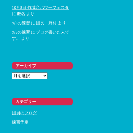
10月8日 竹城台パワーフェスタ
に
匿名
より
9/3の練習
に
団長 野村
より
9/3の練習
に
ブログ書いた人で
す。
より
アーカイブ
ア
ー
カ
イ
ブ
カテゴリー
団員のブログ
練習予定