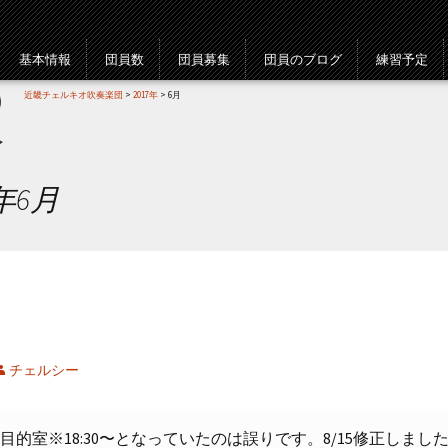
基本情報
団員数
団員募集
団員のブログ
練習予定
近畿チェルキオ吹奏楽団
>
2017年
> 6月
年6月
チェルシー
クレオ東 多目的室※18:30〜となっていたのは誤りです。8/15修正しまし