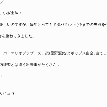
)／
、いざ出陣！！！
楽しいのですが、毎年とってもドタバタ(＞＜)今までの失敗を
せを重ねてきました。
ーパーマリオブラザーズ、恋(星野源)などポップス曲全8曲で
内練習とは違う出来事がたくさん…
！
 ꒪⌓꒪)