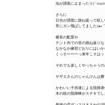
虫が譜面に止まったり(´⊙ω⊙
さらに
日光が譜面に跳ね返って眩し
常にガン飛ばしてました(๑•ૅㅁ
横長の配置や
テント内での音の跳ね返りな
なかなか練習どおりにはいか
くっそーーーっ来年こそはッ
それでも楽しくやっちゃうの
サザエさんのじゃんけんは勝
かわいい子供達による指揮者
木の枝の指揮棒がステキでし
最後の恋ダンスはまさかの2