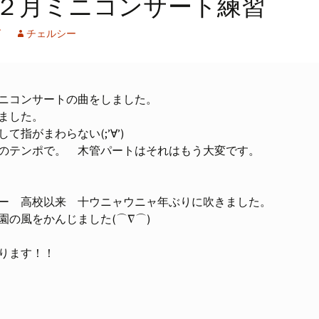
２月ミニコンサート練習
グ
チェルシー
ニコンサートの曲をしました。
ました。
て指がまわらない(;’∀’)
のテンポで。 木管パートはそれはもう大変です。
ー 高校以来 十ウニャウニャ年ぶりに吹きました。
の風をかんじました(⌒∇⌒)
ります！！