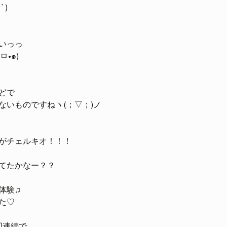
`)
いっっ
•๑)
どで
ないものですねヽ(；▽；)ノ
がチェルキオ！！！
てたかなー？？
体験♫
た♡
回連続で