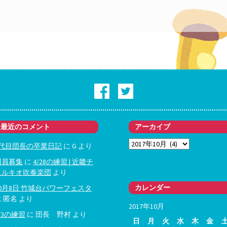
最近のコメント
アーカイブ
ア
3代目団長の卒業日記
に
G
より
ー
団員募集
に
4/28の練習 | 近畿チ
カ
ェルキオ吹奏楽団
より
イ
ブ
カレンダー
10月8日 竹城台パワーフェスタ
に
匿名
より
2017年10月
/3の練習
に
団長 野村
より
日
月
火
水
木
金