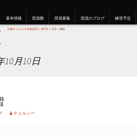
基本情報
団員数
団員募集
団員のブログ
練習予定
近畿チェルキオ吹奏楽団
>
2017年
>
10月
> 10日
年10月10日
習
グ
チェルシー