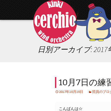
コ
ン
テ
ン
ツ
へ
移
動
日別アーカイブ: 2017
10月7日の練
2017年10月10日
団員のブロ
こんばんは☆