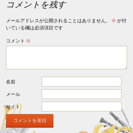
コメントを残す
ナ
メールアドレスが公開されることはありません。
※
が付
ビ
いている欄は必須項目です
コメント
※
ゲ
ー
名前
シ
メール
ョ
サイト
ン