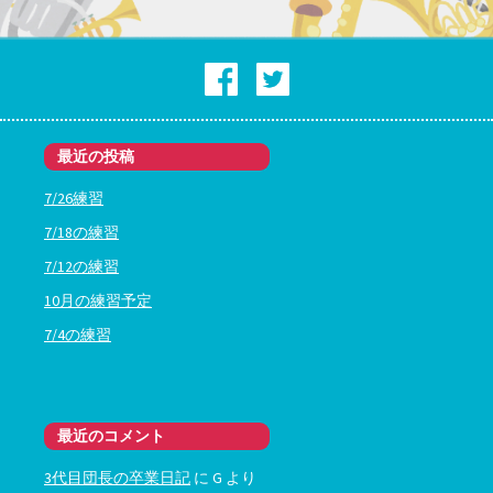
最近の投稿
7/26練習
7/18の練習
7/12の練習
10月の練習予定
7/4の練習
最近のコメント
3代目団長の卒業日記
に
G
より