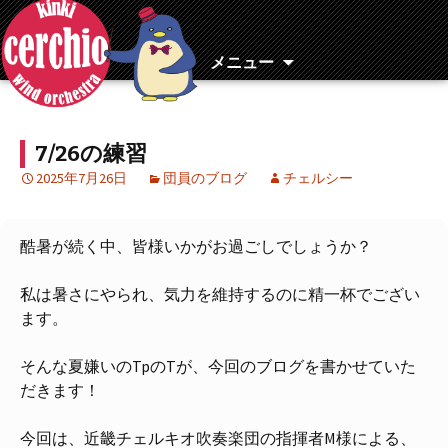
コ
ン
テ
メニュー
ン
ツ
へ
7/26の練習
移
動
2025年7月26日
団員のブログ
チェルシー
酷暑が続く中、皆様いかがお過ごしでしょうか？
私は暑さにやられ、気力を維持するのに精一杯でござい
ます。
そんな夏嫌いのTpのTが、今回のブログを書かせていた
だきます！
今回は、近畿チェルキオ吹奏楽団の指揮者M様による、