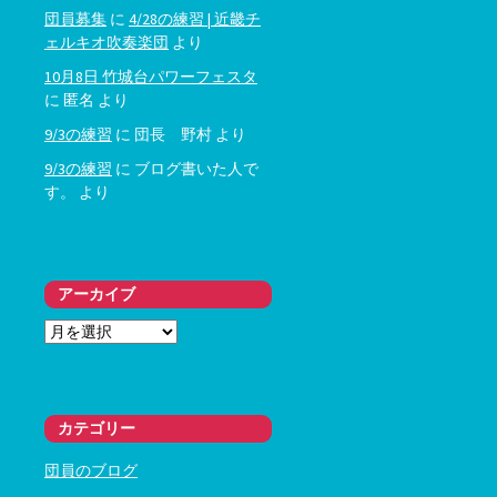
団員募集
に
4/28の練習 | 近畿チ
ェルキオ吹奏楽団
より
10月8日 竹城台パワーフェスタ
に
匿名
より
9/3の練習
に
団長 野村
より
9/3の練習
に
ブログ書いた人で
す。
より
アーカイブ
ア
ー
カ
イ
ブ
カテゴリー
団員のブログ