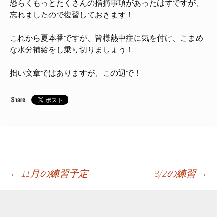
恐らくもっとたくさんの指摘事項があったはずですが、
忘れましたので復習しておきます！
これから夏本番ですが、皆様熱中症に気を付け、こまめ
な水分補給をし乗り切りましょう！
拙い文章ではありますが、この辺で！
投
←
11月の練習予定
8/2の練習
→
稿