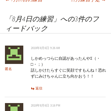
投
稿
「
8月4日の練習
」への3件のフ
ィードバック
ナ
ビ
2018年8月6日 9:26 AM
しかめっつらに自認があったんやΣ（・
ゲ
□・；）
匿名
話しかけたらすぐに笑顔ですもんね！恐れ
ー
ずにみけちゃんに立ち向かおう！！
返信
シ
2018年8月6日 3:16 PM
ョ