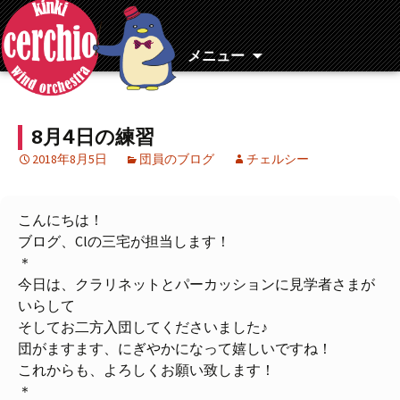
コ
ン
テ
メニュー
ン
ツ
へ
8月4日の練習
移
動
2018年8月5日
団員のブログ
チェルシー
こんにちは！
ブログ、Clの三宅が担当します！
＊
今日は、クラリネットとパーカッションに見学者さまが
いらして
そしてお二方入団してくださいました♪
団がますます、にぎやかになって嬉しいですね！
これからも、よろしくお願い致します！
＊