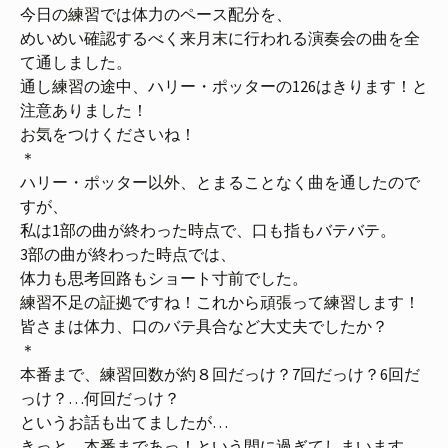
今日の練習では体力のペース配分を、
めいめい確認するべく来月末に行われる演奏会の曲を全
て通しました。
通し練習の途中、ハリー・ポッターの126はきります！と
注意ありました！
お気をつけくださいね！
＊
ハリー・ポッター以外、とまることなく曲を通したので
すが、
私は1部の曲が終わった時点で、口も指もバテバテ。
3部の曲が終わった時点では、
体力も思考回路もショート寸前でした。
練習不足の証拠ですね！これから頑張って練習します！
皆さまは体力、口のバテ具合など大丈夫でしたか？
＊
本番まで、練習回数が約８回だっけ？7回だっけ？6回だ
っけ？…何回だっけ？
というお話も出てましたが…
きっと、本番まであっ！という間に過ぎてしまいます