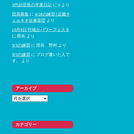
3代目団長の卒業日記
に
G
より
団員募集
に
4/28の練習 | 近畿チ
ェルキオ吹奏楽団
より
10月8日 竹城台パワーフェスタ
に
匿名
より
9/3の練習
に
団長 野村
より
9/3の練習
に
ブログ書いた人で
す。
より
アーカイブ
ア
ー
カ
イ
ブ
カテゴリー