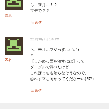
ら、来月…！？
ン
マヂで？？
団員
返信
2018年8月7日 1:04 PM
ら、来月…マジっす…( ³ω³ )
＊
匿名
【しかめっ面を治すには】って
グーグルで調べたけど…
これぽっちも治らなそうなので、
恐れず立ち向かってくださーい( ºัﾛºั )
返信