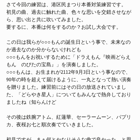
さて今回の練習は、港区民まつり本番対策練習です。
初見の曲、過去に触れた曲、色々な思いを交錯させなが
ら、思い出と共に吹いてみました。
要するに、本番は何をするのか？お試し大会です。
この日は我らが○○○もんの誕生日という事で、未来なの
か過去なのか分からないけれども
○○○もんをお祝いするために「ドラえもん『映画どらえ
もん のびたの宝島』」を演奏しました。
○○○もんは、お生まれが2112年9月3日という事なので、
90年の時を超えて届けるように、一丸となって熱い演奏
を贈りました。練習前にはその日の放送されていまし
た、「どらやき星人」についてもみんなで熱弁しており
ましたね（知らんけど
その後は鉄腕アトム、紅蓮華、セーラームーン、パプリ
カ、夜桜お七と順次奏でていきました。
初見ですが、まぁ何とかなりそうな曲で良かった。と思