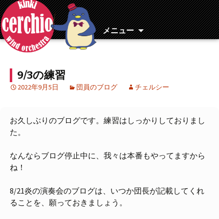
コ
ン
テ
メニュー
ン
ツ
へ
9/3の練習
移
動
2022年9月5日
団員のブログ
チェルシー
お久しぶりのブログです。練習はしっかりしておりまし
た。
なんならブログ停止中に、我々は本番もやってますから
ね！
8/21炎の演奏会のブログは、いつか団長が記載してくれ
ることを、願っておきましょう。