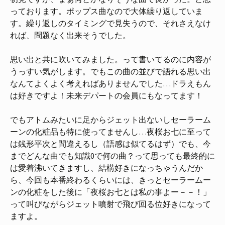
っております。ポップス曲なので大体繰り返していま
す。繰り返しのタイミングで見失うので、それさえなけ
れば、問題なく出来そうでした。
思い出と共に吹いてみました。って書いてるのに内容が
うっすい気がします。でもこの曲の並びで語れる思い出
なんてよくよく考えればありませんでした…ドラえもん
は好きですよ！未来デパートの会員にもなってます！
でもアトムみたいに足からジェット出ないしセーラーム
ーンの化粧品も特に使ってませんし…夜桜お七に至って
は銭形平次と間違えるし（語感は似てるはず）でも、今
までどんな曲でも知識0で何の曲？って思っても最終的に
は愛着沸いてきますし、結構好きになっちゃうんだか
ら、今回も本番終わるくらいには、きっとセーラームー
ンの化粧をした後に「夜桜お七とは私の事よー－－！」
って叫びながらジェット噴射で飛び回る位好きになって
ますよ。