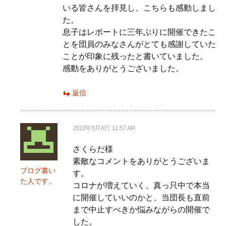
いる皆さんを拝見し、こちらも感動しまし
た。
ョ
息子はレポートに三年ぶりに開催できたこ
とを団員のみなさんがとても感謝していた
ン
ことが印象に残ったと書いていました。
感動をありがとうございました。
返信
2022年9月6日 11:57 AM
さくらだ様
素敵なコメントをありがとうございま
ブログ書い
す。
た人です。
コロナが増えていく、真っ只中で本当
に開催していいのかと、当団長も直前
まで中止すべきか悩みながらの開催で
した。