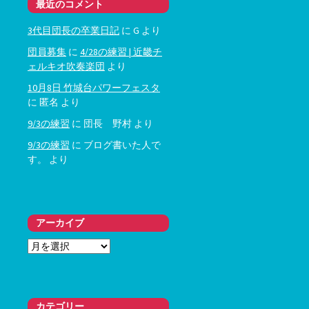
最近のコメント
3代目団長の卒業日記
に
G
より
団員募集
に
4/28の練習 | 近畿チ
ェルキオ吹奏楽団
より
10月8日 竹城台パワーフェスタ
に
匿名
より
9/3の練習
に
団長 野村
より
9/3の練習
に
ブログ書いた人で
す。
より
アーカイブ
ア
ー
カ
イ
ブ
カテゴリー