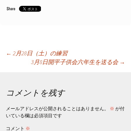
投
←
2月28日（土）の練習
3月8日開平子供会六年生を送る会
→
稿
ナ
コメントを残す
ビ
メールアドレスが公開されることはありません。
※
が付
いている欄は必須項目です
ゲ
コメント
※