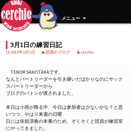
コ
ン
テ
メニュー
ン
ツ
へ
3月1日の練習日記
移
動
2015年3月1日
団員のブログ
cerchio
TENOR SAXのTAKAです。
なんとパートリーダーを引き継いだばかりなのにサック
スパートリーダーから
ブログのバトンが渡されました。
本日は小雨が降る中、今日は参加者は少ないかな？と思
いつつ、やはり来週の日曜
日には依頼演奏の本番のため、ぞくそくと団員が練習室
にやってきました。