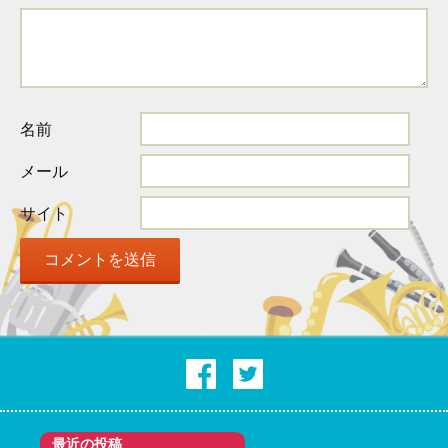
ー
シ
名前
ョ
メール
サイト
ン
最近の投稿