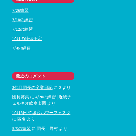
7/26練習
7/18の練習
7/12の練習
10月の練習予定
7/4の練習
最近のコメント
3代目団長の卒業日記
に
G
より
団員募集
に
4/28の練習 | 近畿チ
ェルキオ吹奏楽団
より
10月8日 竹城台パワーフェスタ
に
匿名
より
9/3の練習
に
団長 野村
より