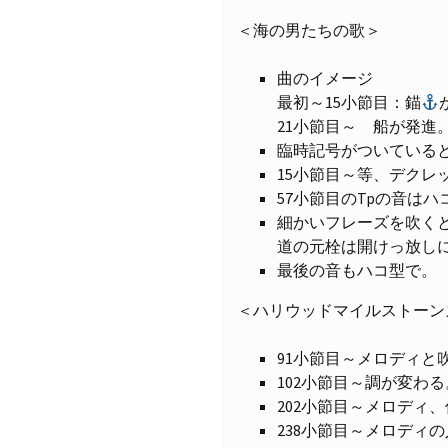
＜海の男たちの歌＞
曲のイメージ
最初～15小節目：錨
21小節目～ 船が発進
臨時記号がついている
15小節目～等、デクレ
57小節目のTpの音は
細かいフレーズを吹く
道の元栓は開けっ放し
最後の音もハコ型で。
＜ハリウッドマイルストーン
91小節目～メロディと
102小節目～調が変わ
202小節目～メロディ
238小節目～メロディ