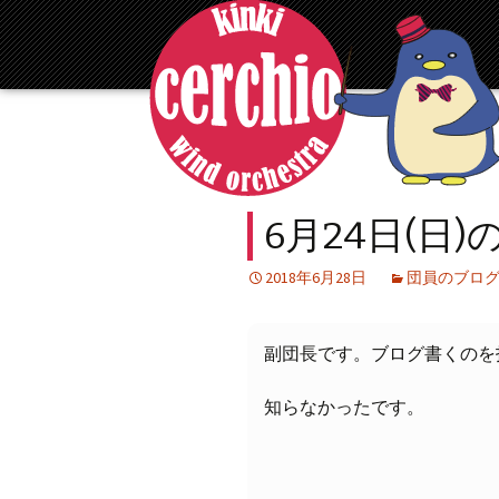
コ
ン
テ
ン
ツ
へ
移
動
6月24日(日)
2018年6月28日
団員のブロ
副団長です。ブログ書くのを
知らなかったです。