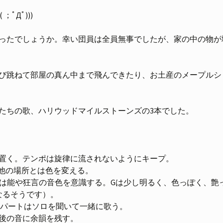
ﾟДﾟ)))
ったでしょうか。幸い団員は全員無事でしたが、家の中の物が
び跳ねて部屋の真ん中まで飛んできたり、お土産のメープルシ
たちの歌、ハリウッドマイルストーンズの3本でした。
を置く。テンポは旋律に流されないようにキープ。
は他の場所とは色を変える。
Fは能や狂言の音色を意識する。Gは少し明るく、色っぽく、艶
なるそうです）。
他パートはソロを聞いて一緒に歌う。
最後の音に余韻を残す。