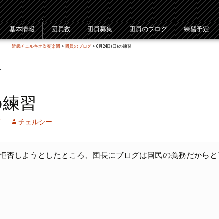
基本情報
団員数
団員募集
団員のブログ
練習予定
近畿チェルキオ吹奏楽団
>
団員のブログ
> 6月24日(日)の練習
の練習
グ
チェルシー
拒否しようとしたところ、団長にブログは国民の義務だからと