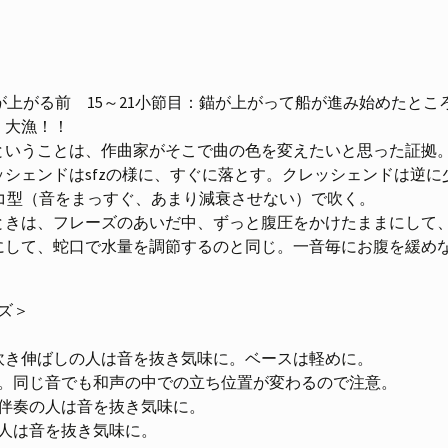
が上がる前 15～21小節目：錨が上がって船が進み始めたとこ
。大漁！！
ということは、作曲家がそこで曲の色を変えたいと思った証拠
ッシェンドはsfzの様に、すぐに落とす。クレッシェンドは逆に
ハコ型（音をまっすぐ、あまり減衰させない）で吹く。
ときは、フレーズのあいだ中、ずっと腹圧をかけたままにして
にして、蛇口で水量を調節するのと同じ。一音毎にお腹を緩め
ズ＞
吹き伸ばしの人は音を抜き気味に。ベースは軽めに。
る。同じ音でも和声の中での立ち位置が変わるので注意。
、伴奏の人は音を抜き気味に。
の人は音を抜き気味に。